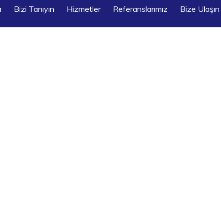
a
Bizi Tanıyın
Hizmetler
Referanslarımız
Bize Ulaşın